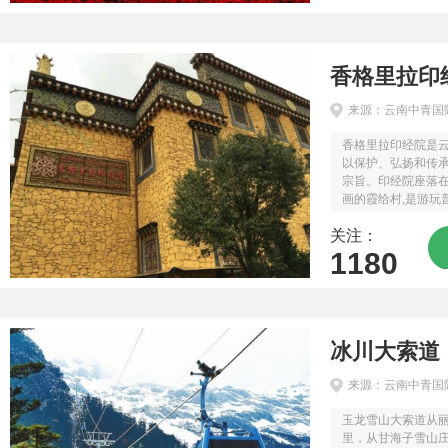
香格里拉印
来源：云南中青国
香格里拉印经院是
以保护、弘扬和传
宗旨。印经院座落
画的霞给村,是游玩
的末站。印经院集
关注：
108部，《丹珠尔》2
1180
冰川大索道
来源：云南中青国
玉龙雪山大索道从丽
里，从甘海子雪山庄