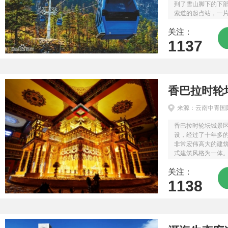
到了雪山脚下的下
索道的起点站，一
这里海拔3356米
关注：
直至雪山主峰扇子陡正
1137
香巴拉时轮
来源：云南中青国
香巴拉时轮坛城景区
设，经过了十年多
非常宏伟高大的建
式建筑风格为一体
及藏传佛教文化较
关注：
文化博览中心占地面积
1138