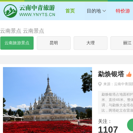
首页
目的地
特价游
云南景点 云南景点
云南旅游景点
昆明
大理
丽江
勐焕银塔
来源：云南中青国
勐焕银塔占地面积约
米、直径46米。整
调，与勐焕大金塔
比，两塔屹立在雷
之畔，一个雍容华
关注：
景区由吉缘林、银
人...
1107