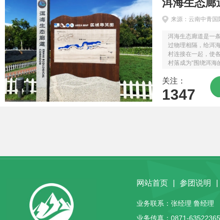
洱海生态廊
来源：云南中青国
洱海生态廊道是一
过物理相隔，给洱海
村连接在一起，使
村落成为“围绕洱海
生态廊道缓缓步行
关注：
徐展开。...
1347
网站首页
|
参团说明
|
业务联系：张经理 鲁经理 客服
业务传真：0871-63522365