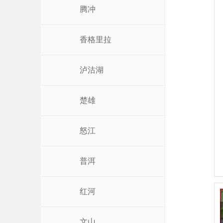
腾冲
香格里拉
泸沽湖
楚雄
怒江
普洱
红河
文山