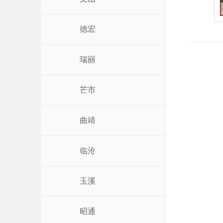
德宏
瑞丽
芒市
曲靖
临沧
玉溪
昭通