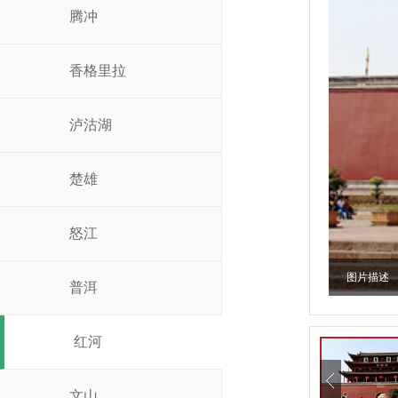
腾冲
香格里拉
泸沽湖
楚雄
怒江
图片描述
普洱
红河
文山